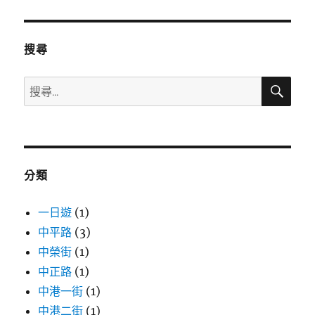
期:
搜尋
搜
搜
尋
尋
關
鍵
字:
分類
一日遊
(1)
中平路
(3)
中榮街
(1)
中正路
(1)
中港一街
(1)
中港二街
(1)