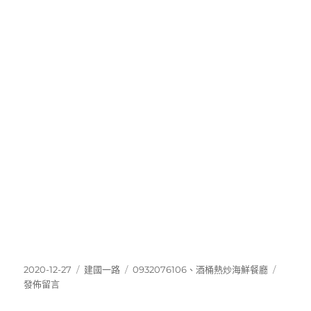
發
分
標
在
2020-12-27
建國一路
0932076106
、
酒桶熱炒海鮮餐廳
佈
類
籤
〈0932
發佈留言
日