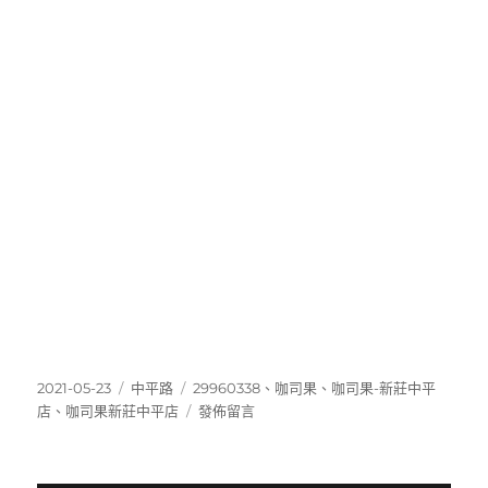
發
分
標
2021-05-23
中平路
29960338
、
咖司果
、
咖司果-新莊中平
佈
類
籤
在
店
、
咖司果新莊中平店
發佈留言
日
〈29960338〉
期: