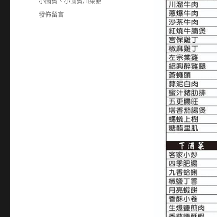
籤
小國賓
、
小國賓川菜館
在
發佈留言
〈29928787〉