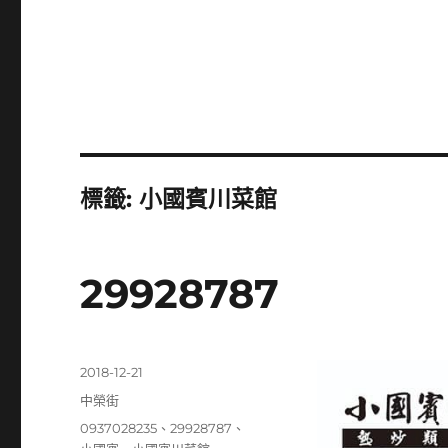
標籤:
小國賓川菜館
29928787
發
2018-12-21
佈
分
中榮街
日
類
標
0937028235
、
29928787
、
期: