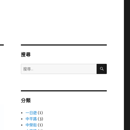
搜尋
搜
搜
尋
尋
關
鍵
字:
分類
一日遊
(1)
中平路
(3)
中榮街
(1)