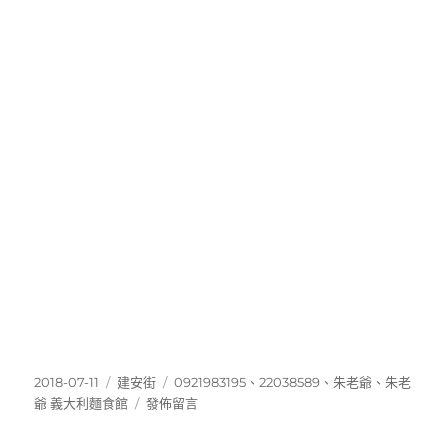
發
分
標
2018-07-11
建安街
0921983195
、
22038589
、
朱老爺
、
朱老
佈
類
在
籤
爺 義大利麵食館
發佈留言
日
〈22038589〉
期: