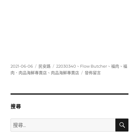
發
分
標
2021-06-06
民安路
22030340
、
Flow Butcher
、
福肉
、
福
佈
類
籤
在
肉．肉品海鮮專賣店
、
肉品海鮮專賣店
發佈留言
日
〈22030340〉
期:
搜尋
搜
搜
尋
尋