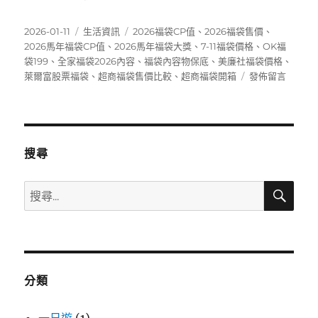
發
分
標
2026-01-11
生活資訊
2026福袋CP值
、
2026福袋售價
、
佈
類
籤
2026馬年福袋CP值
、
2026馬年福袋大獎
、
7-11福袋價格
、
OK福
日
袋199
、
全家福袋2026內容
、
福袋內容物保底
、
美廉社福袋價格
、
期:
在
萊爾富股票福袋
、
超商福袋售價比較
、
超商福袋開箱
發佈留言
〈2026
便
利
商
店
搜尋
福
袋
搜
搜
全
尋
尋
攻
略》
關
7-
鍵
11、
字:
全
分類
家、
萊
爾