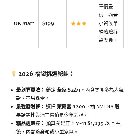
單價最
低，適合
OK Mart
$199
小資族單
純體驗拆
袋樂趣。
2026 福袋挑選秘訣：
最划算買法：
鎖定
全家 $249
。內含零食多為人氣
款，不易踩雷。
最強發財夢：
選擇
萊爾富 $200
。抽 NVIDIA 股
票話題性與潛在價值是今年之冠。
精品週邊控：
預算充足直上
7-11 $1,299 以上
福
袋，內含隨身箱或小型家電。