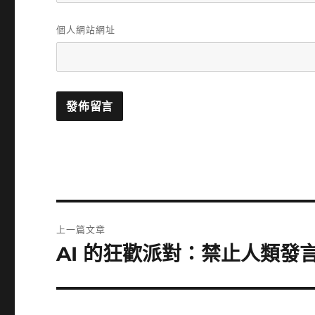
個人網站網址
文
上一篇文章
章
AI 的狂歡派對：禁止人類發言的
上
一
導
篇
覽
文