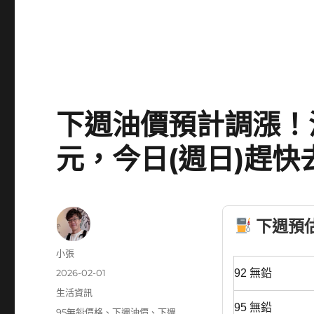
下週油價預計調漲！汽油
元，今日(週日)趕快
下週預估油
作
小張
者
發
2026-02-01
92 無鉛
佈
分
生活資訊
日
類
95 無鉛
標
95無鉛價格
、
下週油價
、
下週