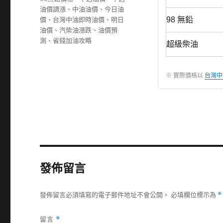
期:
籤
油價調漲
、
中油油價
、
今日油
價
、
台灣中油即時油價
、
明日
98 無鉛
油價
、
汽柴油漲跌
、
油價預
測
、
省錢加油攻略
超級柴油
※ 實際價格以
台灣中
發佈留言
發佈留言必須填寫的電子郵件地址不會公開。
必填欄位標示為
*
留言
*