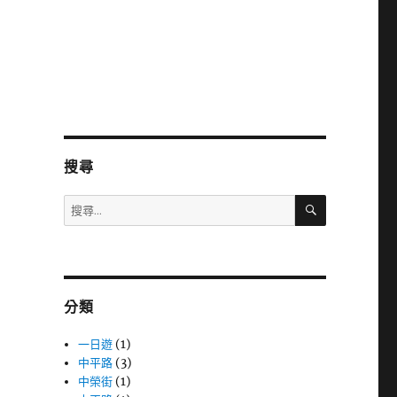
搜尋
搜
搜
尋
尋
關
鍵
字:
分類
一日遊
(1)
中平路
(3)
中榮街
(1)