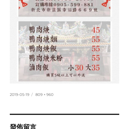
發
完
2019-05-19
809 × 960
佈
整
日
尺
期:
寸
發佈留言