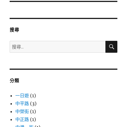
覽
搜尋
搜
搜
尋
尋
關
鍵
字:
分類
一日遊
(1)
中平路
(3)
中榮街
(1)
中正路
(1)