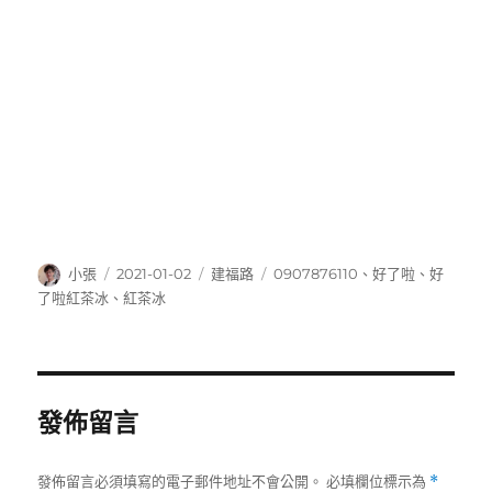
作
發
分
標
小張
2021-01-02
建福路
0907876110
、
好了啦
、
好
者
佈
類
籤
了啦紅茶冰
、
紅茶冰
日
期:
發佈留言
發佈留言必須填寫的電子郵件地址不會公開。
必填欄位標示為
*