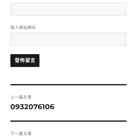
個人網站網址
文
上一篇文章
章
0932076106
上
一
導
篇
覽
文
下一篇文章