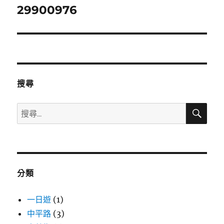
章:
29900976
下
一
篇
文
章:
搜尋
搜
搜
尋
尋
關
鍵
字:
分類
一日遊
(1)
中平路
(3)