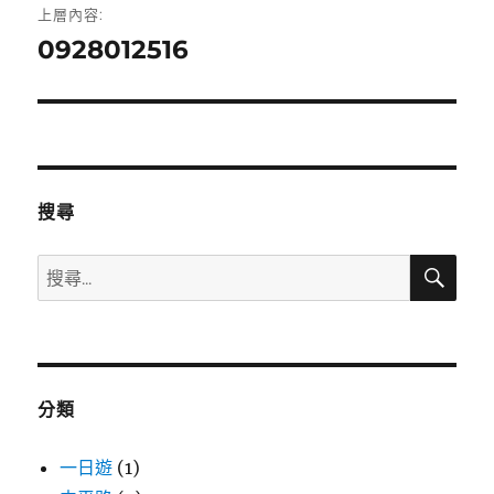
上層內容:
章
0928012516
導
覽
搜尋
搜
搜
尋
尋
關
鍵
字:
分類
一日遊
(1)