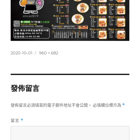
發
完
2020-10-01
960 × 682
佈
整
日
尺
期:
寸
發佈留言
發佈留言必須填寫的電子郵件地址不會公開。
必填欄位標示為
*
留言
*