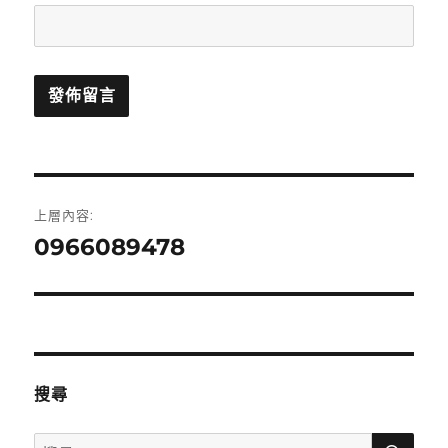
文
上層內容:
章
0966089478
導
覽
搜尋
搜
搜