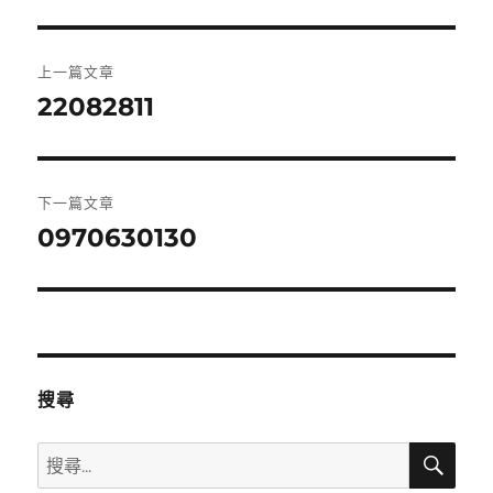
文
上一篇文章
章
22082811
上
一
導
篇
覽
文
下一篇文章
章:
0970630130
下
一
篇
文
章:
搜尋
搜
搜
尋
尋