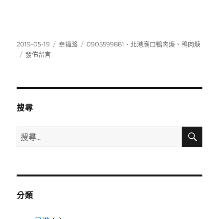
發
分
標
2019-05-19
幸福路
0905599881
、
北港廟口鴨肉焿
、
鴨肉焿
佈
在
類
籤
發佈留言
日
〈0905599881〉
期:
搜尋
搜
搜
尋
尋
關
鍵
字:
分類