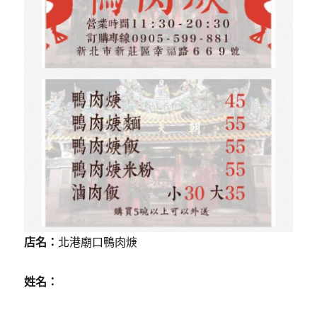
店名：
北港廟口鴨肉焿
姓名：