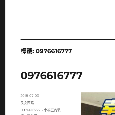
標籤:
0976616777
0976616777
發
2018-07-03
佈
分
民安西路
日
類
標
0976616777
、
幸福室內裝
期: