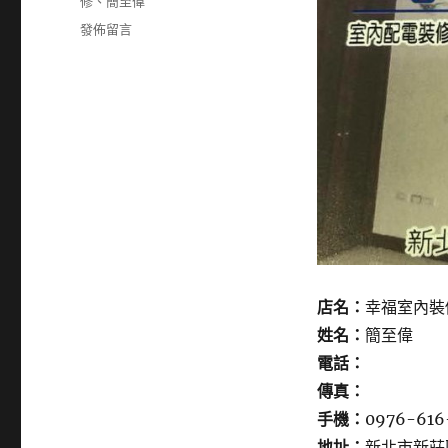
籤
修
、
簡至偉
在
發佈留言
〈0976616777〉
店名：
幸福室內裝
姓名：
簡至偉
電話：
傳真：
手機：
0976-616
地址：
新北市新莊