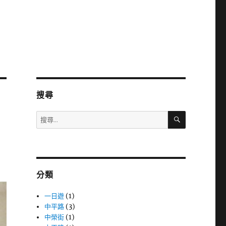
搜尋
搜
搜
尋
尋
關
鍵
字:
分類
一日遊
(1)
中平路
(3)
中榮街
(1)