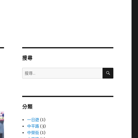
搜尋
搜
搜
尋
尋
關
鍵
字:
分類
一日遊
(1)
中平路
(3)
中榮街
(1)