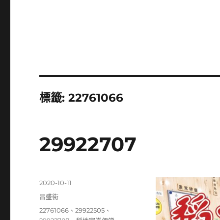
標籤:
22761066
29922707
發
2020-10-11
佈
分
昌盛街
日
類
標
22761066
、
29922505
、
期: