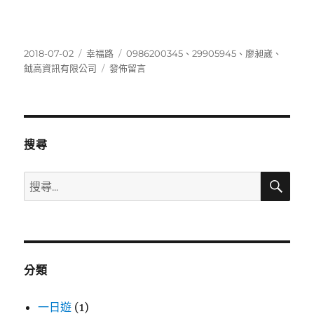
發
分
標
2018-07-02
幸福路
0986200345
、
29905945
、
廖昶崴
、
佈
類
在
籤
鉞高資訊有限公司
發佈留言
日
〈0986200345〉
期:
搜尋
搜
搜
尋
尋
關
鍵
字:
分類
一日遊
(1)