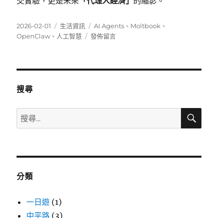
交實驗，更是未來
「代理人經濟」
的縮影。
發
分
標
2026-02-01
生活資訊
AI Agents
、
Moltbook
、
佈
類
在
籤
OpenClaw
、
人工智慧
發佈留言
日
〈AI
期:
的
狂
歡
派
搜尋
對：
禁
搜
搜
止
尋
尋
人
類
關
發
鍵
言
字:
的
分類
社
群
平
一日遊
(1)
台
中平路
(3)