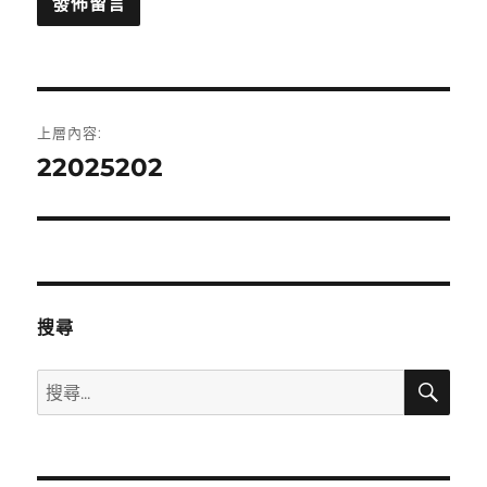
文
上層內容:
章
22025202
導
覽
搜尋
搜
搜
尋
尋
關
鍵