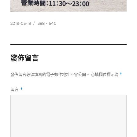
發
完
2019-05-19
388 × 640
佈
整
日
尺
期:
寸
發佈留言
發佈留言必須填寫的電子郵件地址不會公開。
必填欄位標示為
*
留言
*