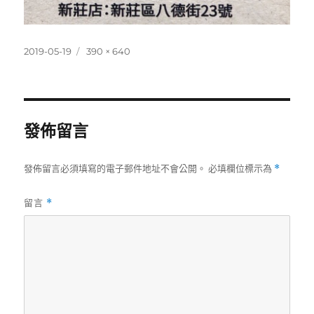
發
完
2019-05-19
390 × 640
佈
整
日
尺
期:
寸
發佈留言
發佈留言必須填寫的電子郵件地址不會公開。
必填欄位標示為
*
留言
*