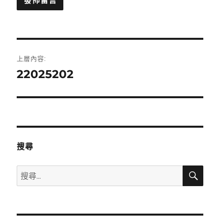
文
上層內容:
章
22025202
導
覽
搜尋
搜
搜
尋
尋
關
鍵