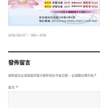
發
完
2018-08-07
960 × 678
佈
整
日
尺
期:
寸
發佈留言
發佈留言必須填寫的電子郵件地址不會公開。
必填欄位標示為
*
留言
*