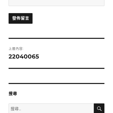
文
上層內容:
章
22040065
導
覽
搜尋
搜
搜
尋