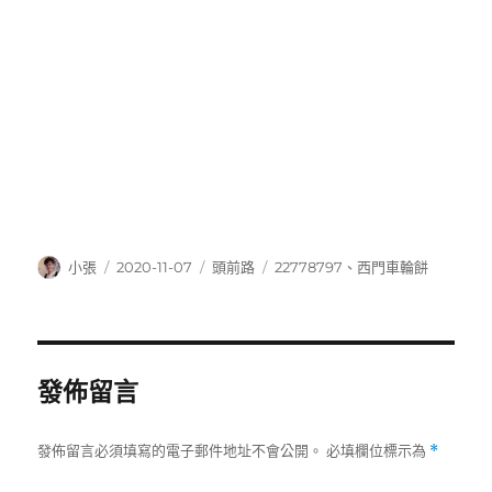
作
發
分
標
小張
2020-11-07
頭前路
22778797
、
西門車輪餅
者
佈
類
籤
日
期:
發佈留言
發佈留言必須填寫的電子郵件地址不會公開。
必填欄位標示為
*