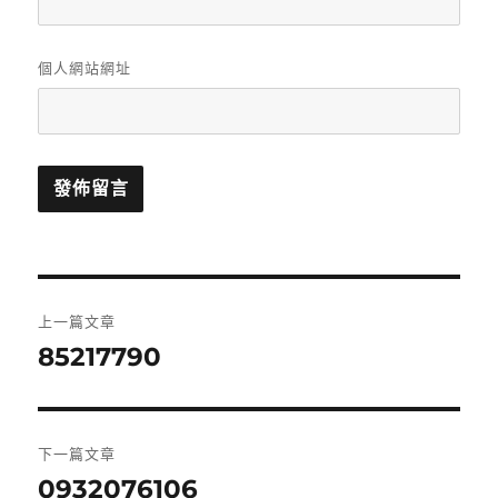
個人網站網址
文
上一篇文章
章
85217790
上
一
導
篇
覽
文
下一篇文章
章:
0932076106
下