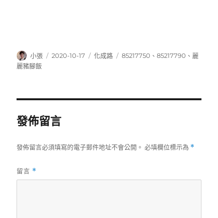
作
發
分
標
小張
2020-10-17
化成路
85217750
、
85217790
、
麗
者
佈
類
籤
麗豬腳飯
日
期:
發佈留言
發佈留言必須填寫的電子郵件地址不會公開。
必填欄位標示為
*
留言
*