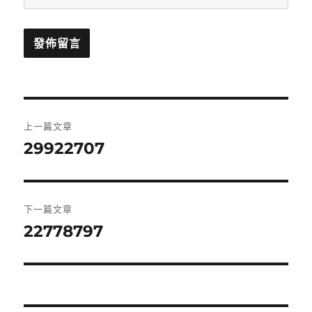
文
上一篇文章
章
29922707
上
一
導
篇
覽
文
下一篇文章
章:
22778797
下
一
篇
文
章: