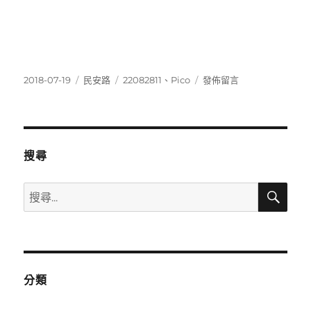
發
分
標
在
2018-07-19
民安路
22082811
、
Pico
發佈留言
佈
類
籤
〈22082811〉
日
期:
搜尋
搜
搜
尋
尋
關
鍵
字:
分類