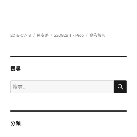
發
分
標
在
2018-07-19
民安路
22082811
、
Pico
發佈留言
佈
類
籤
〈22082811〉
日
期:
搜尋
搜
搜
尋
尋
關
鍵
字:
分類